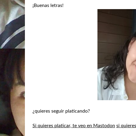
¡Buenas letras!
¿quieres seguir platicando?
Si quieres platicar, te veo en Mastodon
si quiere