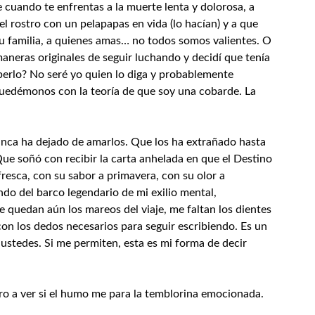
e cuando te enfrentas a la muerte lenta y dolorosa, a
l rostro con un pelapapas en vida (lo hacían) y a que
 familia, a quienes amas… no todos somos valientes. O
maneras originales de seguir luchando y decidí que tenía
aberlo? No seré yo quien lo diga y probablemente
quedémonos con la teoría de que soy una cobarde. La
unca ha dejado de amarlos. Que los ha extrañado hasta
Que soñó con recibir la carta anhelada en que el Destino
 fresca, con su sabor a primavera, con su olor a
ndo del barco legendario de mi exilio mental,
 quedan aún los mareos del viaje, me faltan los dientes
 con los dedos necesarios para seguir escribiendo. Es un
ustedes. Si me permiten, esta es mi forma de decir
arro a ver si el humo me para la temblorina emocionada.