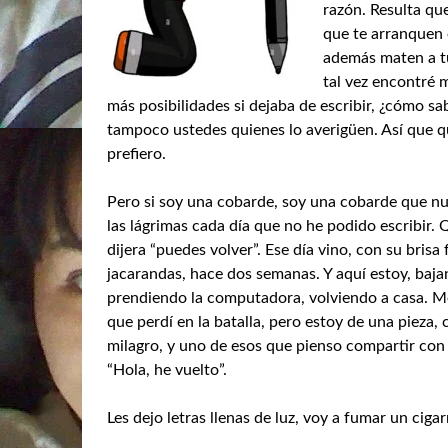
razón. Resulta qu
que te arranquen e
además maten a tu
tal vez encontré 
más posibilidades si dejaba de escribir, ¿cómo s
tampoco ustedes quienes lo averigüen. Así que 
prefiero.
Pero si soy una cobarde, soy una cobarde que n
las lágrimas cada día que no he podido escribir. 
dijera “puedes volver”. Ese día vino, con su brisa
jacarandas, hace dos semanas. Y aquí estoy, baja
prendiendo la computadora, volviendo a casa. Me
que perdí en la batalla, pero estoy de una pieza,
milagro, y uno de esos que pienso compartir con 
“Hola, he vuelto”.
Les dejo letras llenas de luz, voy a fumar un cig