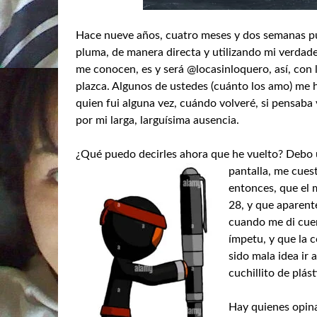
Hace nueve años, cuatro meses y dos semanas pub
pluma, de manera directa y utilizando mi verda
me conocen, es y será @locasinloquero, así, co
plazca. Algunos de ustedes (cuánto los amo) me 
quien fui alguna vez, cuándo volveré, si pensaba
por mi larga, larguísima ausencia.
¿Qué puedo decirles ahora que he vuelto? Debo un
pantalla, me cues
entonces, que el 
28, y que aparent
cuando me di cuen
ímpetu, y que la c
sido mala idea ir 
cuchillito de plás
Hay quienes opina