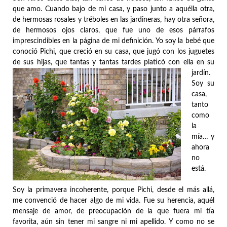
que amo. Cuando bajo de mi casa, y paso junto a aquélla otra,
de hermosas rosales y tréboles en las jardineras, hay otra señora,
de hermosos ojos claros, que fue uno de esos párrafos
imprescindibles en la página de mi definición. Yo soy la bebé que
conoció Pichi, que creció en su casa, que jugó con los juguetes
de sus hijas, que tantas y tantas tardes platicó con ella en su
jardín.
Soy su
casa,
tanto
como
la
mía… y
ahora
no
está.
Soy la primavera incoherente, porque Pichi, desde el más allá,
me convenció de hacer algo de mi vida. Fue su herencia, aquél
mensaje de amor, de preocupación de la que fuera mi tía
favorita, aún sin tener mi sangre ni mi apellido. Y como no se